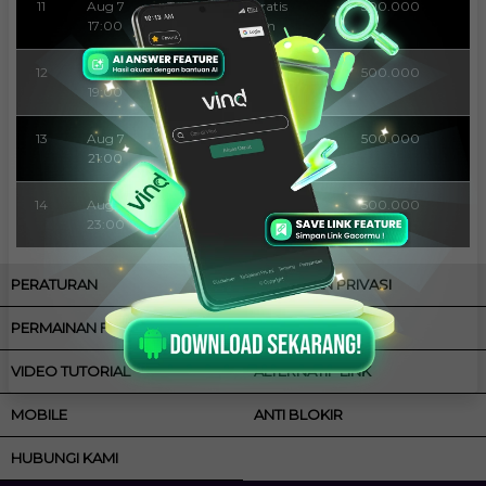
11
Aug 7
Tournament Gratis
500.000
17:00
semua Pemain
12
Aug 7
Tournament Gratis
500.000
19:00
semua Pemain
13
Aug 7
Tournament Gratis
500.000
21:00
semua Pemain
14
Aug 7
Tournament Gratis
500.000
23:00
semua Pemain
PERATURAN
KEBIJAKAN PRIVASI
PERMAINAN FAIR
CARA BERMAIN
VIDEO TUTORIAL
ALTERNATIF LINK
MOBILE
ANTI BLOKIR
HUBUNGI KAMI